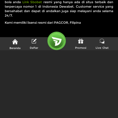
bola anda
Link Sbobet
resmi yang hanya ada di situs terbaik dan
terpercaya nomor 1 di Indonesia Dewabet. Customer service yang
bersahabat dan dapat di andalkan juga siap melayani anda selama
24/7.
Kami memiliki lisensi resmi dari PAGCOR, Filipina
Daftar
Promosi
Live Chat
Beranda
Cara Pembayaran :
Dukungan Support
Keamanan Terjamin