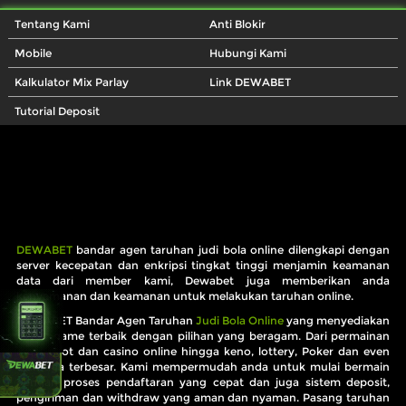
Tentang Kami
Anti Blokir
Mobile
Hubungi Kami
Kalkulator Mix Parlay
Link DEWABET
Tutorial Deposit
DEWABET
bandar agen taruhan judi bola online dilengkapi dengan
server kecepatan dan enkripsi tingkat tinggi menjamin keamanan
data dari member kami, Dewabet juga memberikan anda
kenyamanan dan keamanan untuk melakukan taruhan online.
DEWABET Bandar Agen Taruhan
Judi Bola Online
yang menyediakan
online game terbaik dengan pilihan yang beragam. Dari permainan
mesin slot dan casino online hingga keno, lottery, Poker dan even
olahraga terbesar. Kami mempermudah anda untuk mulai bermain
dengan proses pendaftaran yang cepat dan juga sistem deposit,
pengiriman dan withdraw yang aman dan nyaman. Pasang taruhan