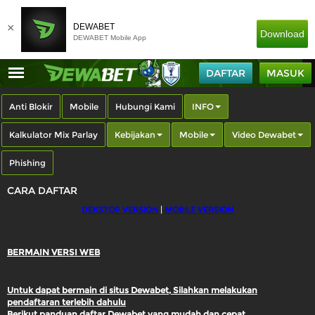
×
DEWABET
Download
DEWABET Mobile App
DAFTAR
MASUK
Anti Blokir
Mobile
Hubungi Kami
INFO
Kalkulator Mix Parlay
Kebijakan
Mobile
Video Dewabet
Phishing
CARA DAFTAR
|
DEKSTOP VERSION
MOBILE VERSION
BERMAIN VERSI WEB
Untuk dapat bermain di situs Dewabet, Silahkan melakukan
pendaftaran terlebih dahulu
Berikut panduan daftar Dewabet yang mudah dan cepat