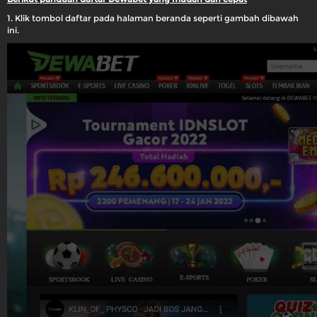
1. Klik tombol daftar pada halaman beranda seperti gambah dibawah
ini.