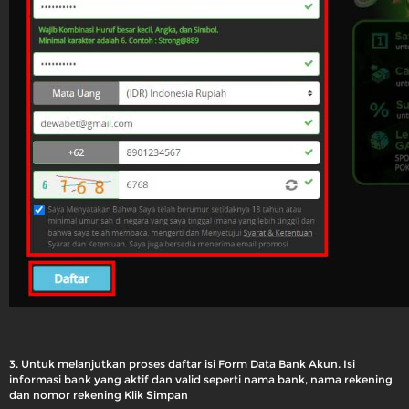
3. Untuk melanjutkan proses daftar isi Form Data Bank Akun. Isi
informasi bank yang aktif dan valid seperti nama bank, nama rekening
dan nomor rekening Klik Simpan