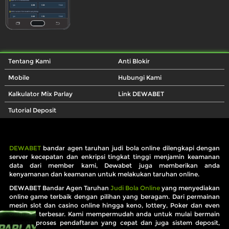
Tentang Kami
Anti Blokir
Mobile
Hubungi Kami
Kalkulator Mix Parlay
Link DEWABET
Tutorial Deposit
DEWABET
bandar agen taruhan judi bola online dilengkapi dengan
server kecepatan dan enkripsi tingkat tinggi menjamin keamanan
data dari member kami, Dewabet juga memberikan anda
kenyamanan dan keamanan untuk melakukan taruhan online.
DEWABET Bandar Agen Taruhan
Judi Bola Online
yang menyediakan
online game terbaik dengan pilihan yang beragam. Dari permainan
mesin slot dan casino online hingga keno, lottery, Poker dan even
olahraga terbesar. Kami mempermudah anda untuk mulai bermain
dengan proses pendaftaran yang cepat dan juga sistem deposit,