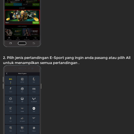
2. Pilih jenis pertandingan E-Sport yang ingin anda pasang atau pilih All
untuk menampilkan semua pertandingan .