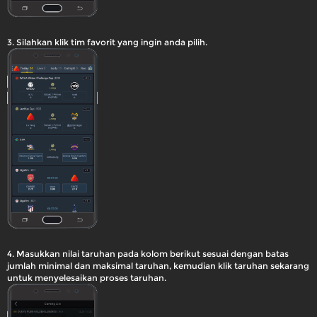
3. Silahkan klik tim favorit yang ingin anda pilih.
4. Masukkan nilai taruhan pada kolom berikut sesuai dengan batas
jumlah minimal dan maksimal taruhan, kemudian klik taruhan sekarang
untuk menyelesaikan proses taruhan.