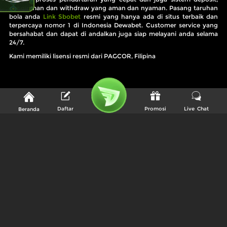
pengiriman dan withdraw yang aman dan nyaman. Pasang taruhan
bola anda
Link Sbobet
resmi yang hanya ada di situs terbaik dan
terpercaya nomor 1 di Indonesia Dewabet. Customer service yang
bersahabat dan dapat di andalkan juga siap melayani anda selama
24/7.
Kami memiliki lisensi resmi dari PAGCOR, Filipina
Daftar
Promosi
Live Chat
Beranda
Cara Pembayaran :
Dukungan Support
Keamanan Terjamin