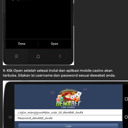
9. Klik Open setelah selesai instal dan aplikasi mobile casino akan
terbuka. Silakan isi username dan password sesuai dewabet anda.