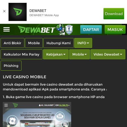
×
DEWABET
Download
DEWABET Mobile App
DAFTAR
MASUK
Anti Blokir
Mobile
Hubungi Kami
INFO
Kalkulator Mix Parlay
Kebijakan
Mobile
Video Dewabet
Phishing
LIVE CASINO MOBILE
Untuk dapat bermain live casino dewabet anda diharuskan
mendownload aplikasi Apk pada smartphone anda. Caranya :
1. Buka game live casino pada browser smartphone HP anda