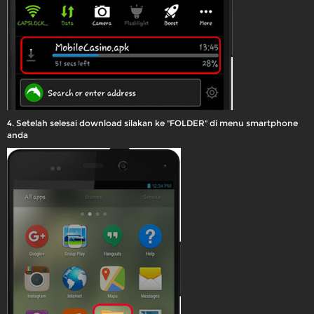
4. Setelah selesai download silakan ke "FOLDER" di menu smartphone
anda