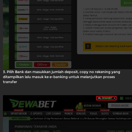
3. Pilih Bank dan masukkan jumlah deposit, copy no rekening yang
ditampilkan lalu masuk ke e-banking untuk melanjutkan proses
transfer