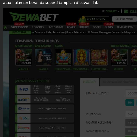
atau halaman beranda seperti tampilan dibawah ini.