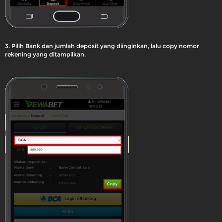
3. Pilih Bank dan jumlah deposit yang diinginkan, lalu copy nomor
rekening yang ditampilkan.