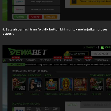
4. Setelah berhasil transfer, klik button kirim untuk melanjutkan proses
deposit