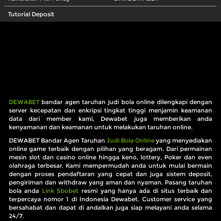
Tutorial Deposit
DEWABET
bandar agen taruhan judi bola online dilengkapi dengan
server kecepatan dan enkripsi tingkat tinggi menjamin keamanan
data dari member kami, Dewabet juga memberikan anda
kenyamanan dan keamanan untuk melakukan taruhan online.
DEWABET Bandar Agen Taruhan
Judi Bola Online
yang menyediakan
online game terbaik dengan pilihan yang beragam. Dari permainan
mesin slot dan casino online hingga keno, lottery, Poker dan even
olahraga terbesar. Kami mempermudah anda untuk mulai bermain
dengan proses pendaftaran yang cepat dan juga sistem deposit,
pengiriman dan withdraw yang aman dan nyaman. Pasang taruhan
bola anda
Link Sbobet
resmi yang hanya ada di situs terbaik dan
terpercaya nomor 1 di Indonesia Dewabet. Customer service yang
bersahabat dan dapat di andalkan juga siap melayani anda selama
24/7.